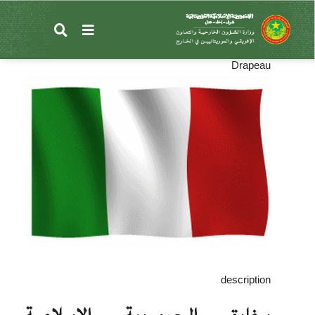
تجاوز
إلى
روما
المحتوى
الرئيسي
Drapeau
description