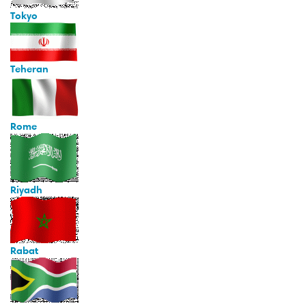
Tokyo
Teheran
Rome
Riyadh
Rabat