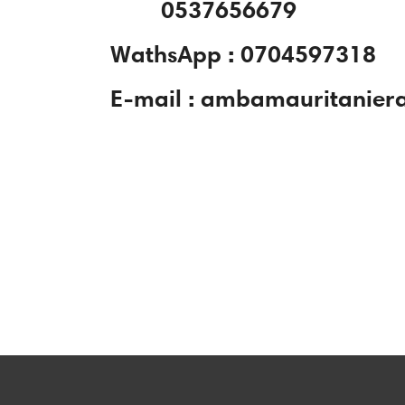
0537656679
WathsApp : 0704597318
E-mail : ambamauritanie