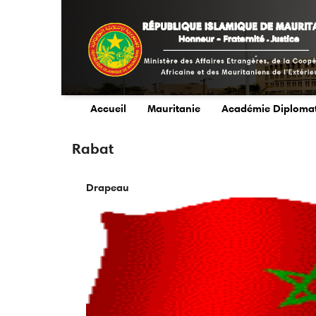
Aller
au
contenu
principal
Accueil
Mauritanie
Académie Diploma
main
menu
Rabat
Drapeau