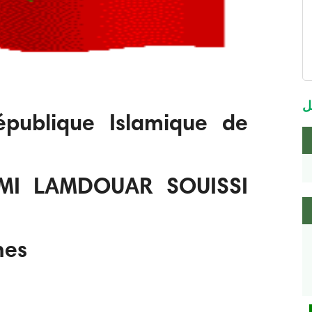
m
m
ل
publique Islamique de
MI LAMDOUAR SOUISSI
nes