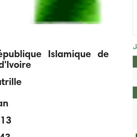
m
m
ل
publique Islamique de
'Ivoire
trille
x
an
4 13