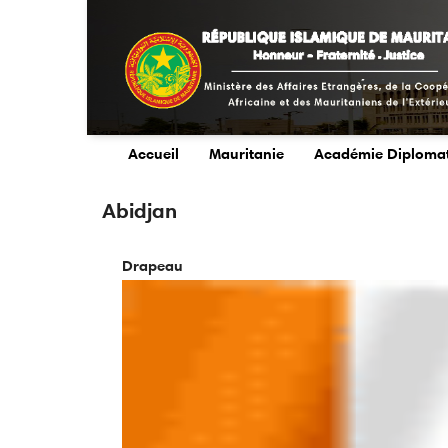
Aller
au
contenu
principal
Accueil
Mauritanie
Académie Diploma
main
menu
Abidjan
Drapeau