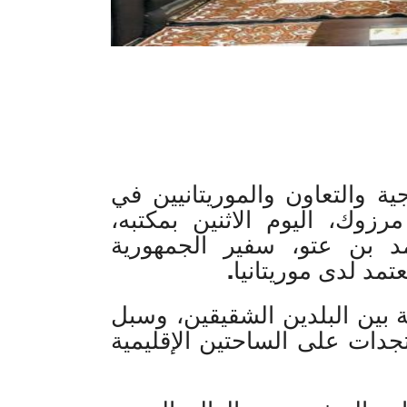
ة والتعاون والموريتانيين في
زوك، اليوم الاثنين بمكتبه،
 بن عتو، سفير الجمهورية
تمد لدى موريتانيا.
ية بين البلدين الشقيقين، وسبل
جدات على الساحتين الإقليمية