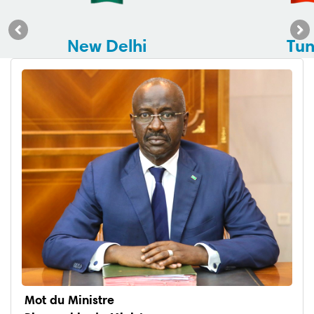
New Delhi
Tun
Previous
Next
Mot du Ministre