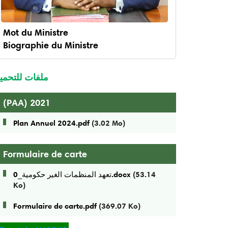
Mot du Ministre
Biographie du Ministre
enu
inistre
ملفات للتحمي
(PAA) 2021
Plan Annuel 2024.pdf
(3.02 Mo)
Formulaire de carte
 ministre des affaires
New York : le ministre des
تعهد المنظمات الغير حكومية_0.docx
(53.14
rangères participe à une
Affaires étrangères souligne 
Ko)
union sur les dangers de
rôle du maintien de la paix
extrémisme
dans le développement
Formulaire de carte.pdf
(369.07 Ko)