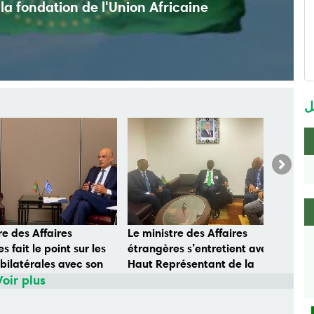
la fondation de l'Union Africaine
m
m
ل
Next
re des Affaires
Le ministre des Affaires
Le
s fait le point sur les
étrangères s’entretient avec le
ét
 bilatérales avec son
Haut Représentant de la
ré
ue grec
Voir plus
Coalition pour le Sahel
l’