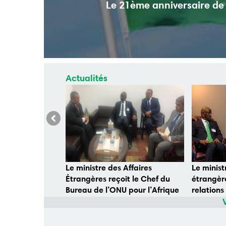
Le 21ème anniversaire de 
Actualités
Previous
Le ministre des Affaires
Le minist
Étrangères reçoit le Chef du
étrangère
Bureau de l’ONU pour l’Afrique
relations
de l’Ouest et le Sahel
homolog